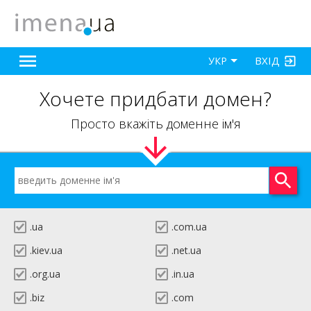
ВХІД
УКР
Хочете придбати домен?
Просто вкажіть доменне ім'я
.ua
.com.ua
.kiev.ua
.net.ua
.org.ua
.in.ua
.biz
.com